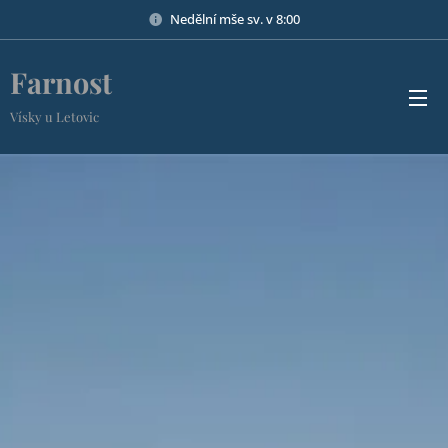
Nedělní mše sv. v 8:00
Farnost
Vísky u Letovic