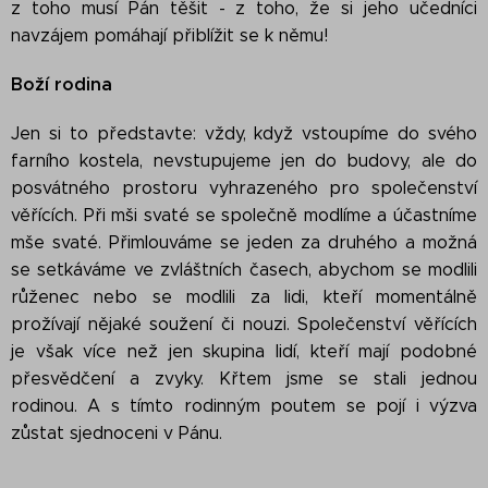
z toho musí Pán těšit - z toho, že si jeho učedníci
navzájem pomáhají přiblížit se k němu!
Boží rodina
Jen si to představte: vždy, když vstoupíme do svého
farního kostela, nevstupujeme jen do budovy, ale do
posvátného prostoru vyhrazeného pro společenství
věřících. Při mši svaté se společně modlíme a účastníme
mše svaté. Přimlouváme se jeden za druhého a možná
se setkáváme ve zvláštních časech, abychom se modlili
růženec nebo se modlili za lidi, kteří momentálně
prožívají nějaké soužení či nouzi. Společenství věřících
je však více než jen skupina lidí, kteří mají podobné
přesvědčení a zvyky. Křtem jsme se stali jednou
rodinou. A s tímto rodinným poutem se pojí i výzva
zůstat sjednoceni v Pánu.