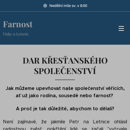
Nedělní mše sv. v 8:00
Farnost
Vísky u Letovic
DAR KŘESŤANSKÉHO
SPOLEČENSTVÍ
Jak můžeme upevňovat naše společenství věřících,
ať už jako rodina, sousedé nebo farnost?
A proč je tak důležité, abychom to dělali?
Není zajímavé, že jakmile Petr na Letnice ohlásil
radostnou zvěst, pokřtění lidé se začali "vytrvale