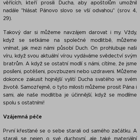
věřících, kteří prosili Ducha, aby apoštolům umožnil
nadále "hlásat Pánovo slovo se vší odvahou" (srov. 4,
29).
Takový dar si můžeme navzájem darovat i my. Vždy,
když se setkáme na společné modlitbě, můžeme
vnímat, jak mezi námi působí Duch. On prohlubuje naši
víru, když svou aktuální vírou vydáváme svědectví svým
bratrům. A když se ostatní modlí s námi, cítíme, že jsme
posíleni, potěšeni, povzbuzeni nebo uzdraveni. Můžeme
dokonce zakusit hojnější vylití Ducha svatého ve svém
životě. Samozřejmě, o tyto milosti můžeme prosit Pána i
sami, ale naše modlitba je účinnější, když se modlíme
spolu s ostatními!
Vzájemná péče
První křesťané se o sebe starali od samého začátku. A
starali se nejen o své duchovní, ale také materiální