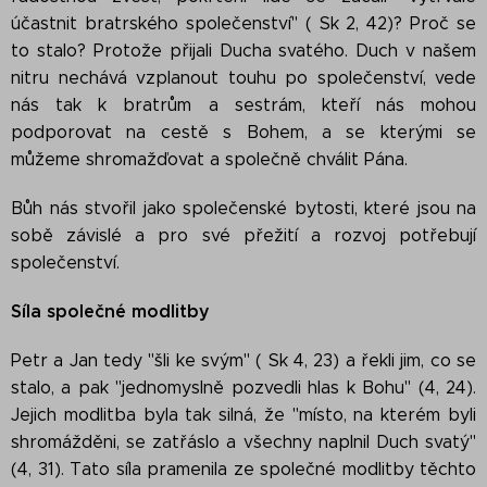
účastnit bratrského společenství" ( Sk 2, 42)? Proč se
to stalo? Protože přijali Ducha svatého. Duch v našem
nitru nechává vzplanout touhu po společenství, vede
nás tak k bratrům a sestrám, kteří nás mohou
podporovat na cestě s Bohem, a se kterými se
můžeme shromažďovat a společně chválit Pána.
Bůh nás stvořil jako společenské bytosti, které jsou na
sobě závislé a pro své přežití a rozvoj potřebují
společenství.
Síla společné modlitby
Petr a Jan tedy "šli ke svým" ( Sk 4, 23) a řekli jim, co se
stalo, a pak "jednomyslně pozvedli hlas k Bohu" (4, 24).
Jejich modlitba byla tak silná, že "místo, na kterém byli
shromážděni, se zatřáslo a všechny naplnil Duch svatý"
(4, 31). Tato síla pramenila ze společné modlitby těchto