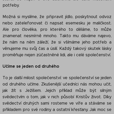
potřeby.
Možná si myslíme, že připravit jídlo, poskytnout odvoz
nebo zatelefonovat či napsat esemesku je maličkost.
Ale pro člověka, pro kterého to děláme, to může
znamenat nesmírně mnoho. Takto mu dáváme najevo,
že nám na něm záleží, že si všímáme jeho potřeb a
věnujeme mu svůj čas a úsilí. Každý takový skutek lásky
proměňuje nejen zúčastněné lidi, ale i celé společenství.
Učíme se jeden od druhého
To je další milost společenství: ve společenství se jeden
od druhého učíme. Zkušenější učedníci nás mohou učit,
jak žít s Ježíšem. Jejich příklad může být silným
svědectvím o tom, jak v nich působí Kristův život. Díky
svědectví druhých sami rosteme ve víře a stáváme se
příkladem pro své rodiny a ostatní křesťany. Jak moc se