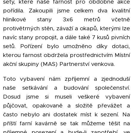
sety, které naše farnost pro obdobné akce
pořídila. Zakoupili jsme celkem dva kvalitní
hliníkové stany 3x6 metrů včetně
protivětrných stěn, závaží a okapů, kterými lze
navíc stany propojit, a dále také 7 kusů pivních
setů. Pořízení bylo umožněno díky dotaci,
kterou farnost obdržela prostřednictvím Místní
akční skupiny (MAS) Partnerství venkova.
Toto vybavení nám zpříjemní a zjednoduší
naše setkávání a budování společenství.
Dosud jsme si museli veškeré vybavení
půjčovat, opakovaně a složitě převážet a
často nebylo ani dostatek míst k sezení. Na
příští farní kavárně se tak můžeme těšit na
příjemné posezení a bude-li zapotřebí, ve