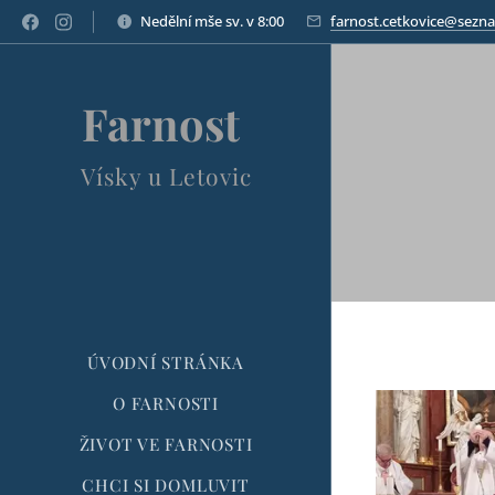
Nedělní mše sv. v 8:00
farnost.cetkovice@sezn
Farnost
Vísky u Letovic
ÚVODNÍ STRÁNKA
O FARNOSTI
ŽIVOT VE FARNOSTI
CHCI SI DOMLUVIT