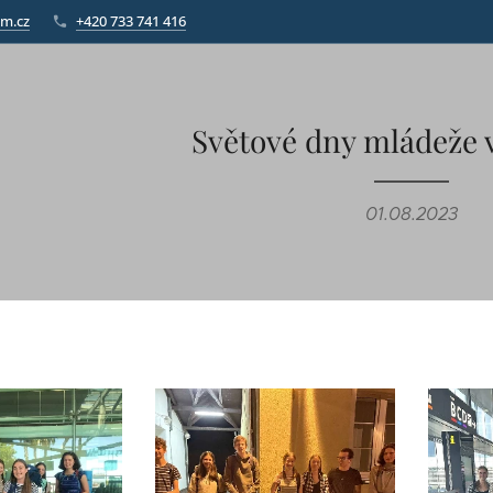
am.cz
+420 733 741 416
Světové dny mládeže 
01.08.2023