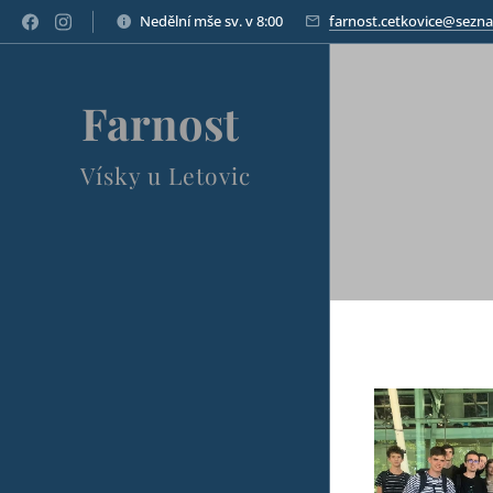
Nedělní mše sv. v 8:00
farnost.cetkovice@sezn
Farnost
Vísky u Letovic